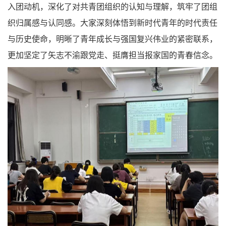
入团动机，深化了对共青团组织的认知与理解，筑牢了团组
织归属感与认同感。大家深刻体悟到新时代青年的时代责任
与历史使命，明晰了青年成长与强国复兴伟业的紧密联系，
更加坚定了矢志不渝跟党走、挺膺担当报家国的青春信念。