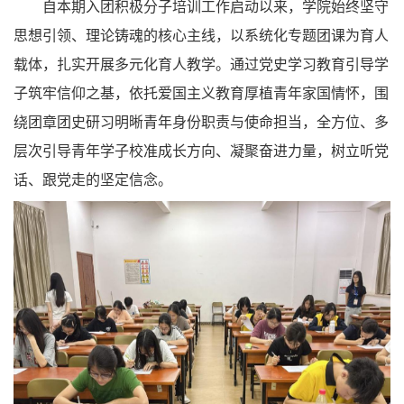
自本期入团积极分子培训工作启动以来，学院始终坚守
思想引领、理论铸魂的核心主线，以系统化专题团课为育人
载体，扎实开展多元化育人教学。通过党史学习教育引导学
子筑牢信仰之基，依托爱国主义教育厚植青年家国情怀，围
绕团章团史研习明晰青年身份职责与使命担当，全方位、多
层次引导青年学子校准成长方向、凝聚奋进力量，树立听党
话、跟党走的坚定信念。