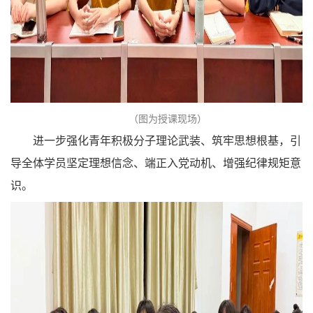
（图为授课现场）
进一步强化青年积极分子理论武装、筑牢思想根基，引
导全体学员坚定理想信念、端正入党动机、增强纪律规矩意
识。