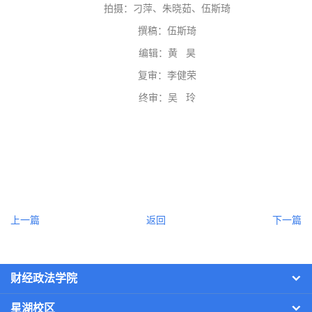
拍摄：刁萍、朱晓茹、伍斯琦
撰稿：伍斯琦
编辑：黄 昊
复审：李健荣
终审：吴 玲
上一篇
返回
下一篇
财经政法学院
星湖校区