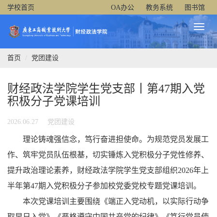
学校首页
OA办公
教务系统
图书馆
Toggl
Naviga
首页
党团建设
财经政法学院学生党支部丨第47期入党
积极分子党课培训
2026.06.27
党团建设
理论铸魂强信念，笃行奋进担使命。为规范党员发展工
作、筑牢党员队伍根基，切实锤炼入党积极分子党性修养、
提升政治理论素养，财经政法学院学生党支部组织2026年上
半年第47期入党积极分子参加校党委党校专题党课培训。
本次党课培训主要围绕《端正入党动机，以实际行动争
取早日入党》《严格遵守中国共产党的纪律》《笃行党员使