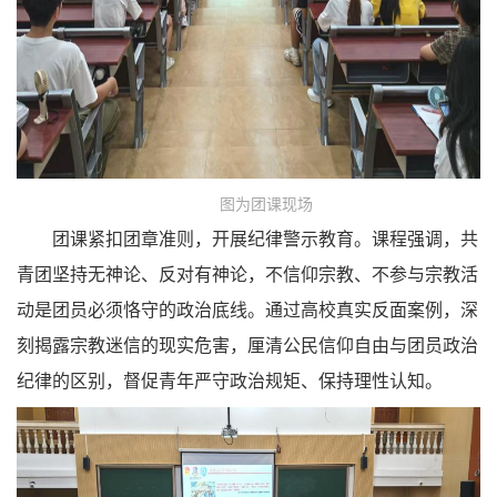
图为团课现场
团课紧扣团章准则，开展纪律警示教育。课程强调，共
青团坚持无神论、反对有神论，不信仰宗教、不参与宗教活
动是团员必须恪守的政治底线。通过高校真实反面案例，深
刻揭露宗教迷信的现实危害，厘清公民信仰自由与团员政治
纪律的区别，督促青年严守政治规矩、保持理性认知。