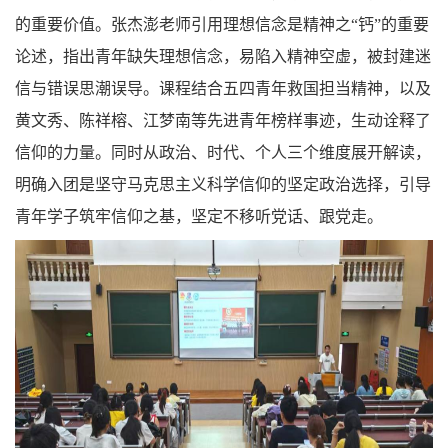
的重要价值。张杰澎老师引用理想信念是精神之“钙”的重要
论述，指出青年缺失理想信念，易陷入精神空虚，被封建迷
信与错误思潮误导。课程结合五四青年救国担当精神，以及
黄文秀、陈祥榕、江梦南等先进青年榜样事迹，生动诠释了
信仰的力量。同时从政治、时代、个人三个维度展开解读，
明确入团是坚守马克思主义科学信仰的坚定政治选择，引导
青年学子筑牢信仰之基，坚定不移听党话、跟党走。