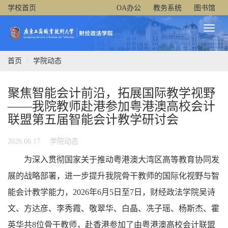
学校首页
OA办公
教务系统
图书馆
Toggl
Naviga
首页
学院动态
聚焦智能会计前沿，拓展国际教学视野
——我院教师赴港参加粤港澳高校会计
联盟第五届智能会计教学研讨会
2026.06.17
学院动态
为深入贯彻国家关于推动粤港澳大湾区高等教育协同发
展的战略部署，进一步提升我院骨干教师的国际化视野与智
能会计教学能力，2026年6月5日至7日，财经政法学院吴诗
文、方达彦、李秀霞、敬翠华、白晶、冼子瑶、杨斯杰、霍
英华共8位骨干教师，赴香港参加了由粤港澳高校会计联盟